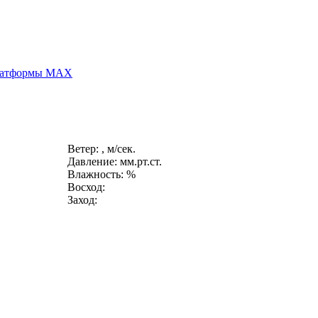
платформы MAX
Ветер: , м/сек.
Давление: мм.рт.ст.
Влажность: %
Восход:
Заход: