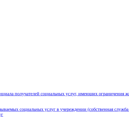
нциала получателей социальных услуг, имеющих ограничения ж
зываемых социальных услуг в учереждении (собственная служба
уг