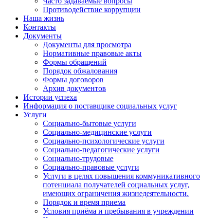
Часто задаваемые вопросы
Противодействие коррупции
Наша жизнь
Контакты
Документы
Документы для просмотра
Нормативные правовые акты
Формы обращений
Порядок обжалования
Формы договоров
Архив документов
Истории успеха
Информация о поставщике социальных услуг
Услуги
Социально-бытовые услуги
Социально-медицинские услуги
Социально-психологические услуги
Социально-педагогические услуги
Социально-трудовые
Социально-правовые услуги
Услуги в целях повышения коммуникативного
потенциала получателей социальных услуг,
имеющих ограничения жизнедеятельности.
Порядок и время приема
Условия приёма и пребывания в учреждении