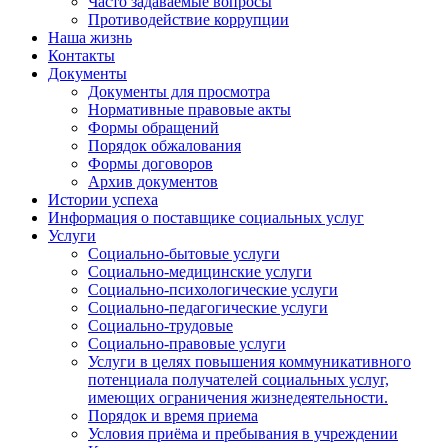
Часто задаваемые вопросы
Противодействие коррупции
Наша жизнь
Контакты
Документы
Документы для просмотра
Нормативные правовые акты
Формы обращений
Порядок обжалования
Формы договоров
Архив документов
Истории успеха
Информация о поставщике социальных услуг
Услуги
Социально-бытовые услуги
Социально-медицинские услуги
Социально-психологические услуги
Социально-педагогические услуги
Социально-трудовые
Социально-правовые услуги
Услуги в целях повышения коммуникативного
потенциала получателей социальных услуг,
имеющих ограничения жизнедеятельности.
Порядок и время приема
Условия приёма и пребывания в учреждении