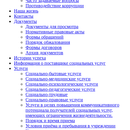
Часто задаваемые вопросы
Противодействие коррупции
Наша жизнь
Контакты
Документы
Документы для просмотра
Нормативные правовые акты
Формы обращений
Порядок обжалования
Формы договоров
Архив документов
Истории успеха
Информация о поставщике социальных услуг
Услуги
Социально-бытовые услуги
Социально-медицинские услуги
Социально-психологические услуги
Социально-педагогические услуги
Социально-трудовые
Социально-правовые услуги
Услуги в целях повышения коммуникативного
потенциала получателей социальных услуг,
имеющих ограничения жизнедеятельности.
Порядок и время приема
Условия приёма и пребывания в учреждении