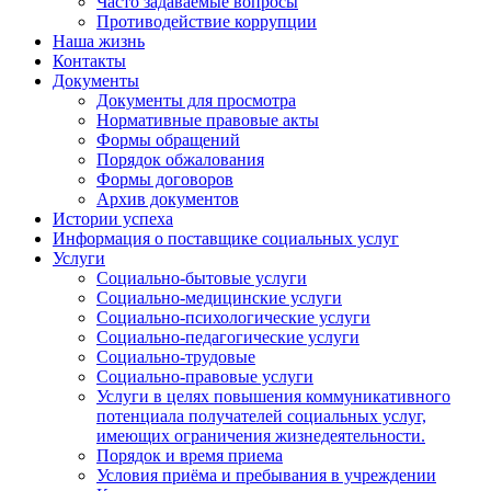
Часто задаваемые вопросы
Противодействие коррупции
Наша жизнь
Контакты
Документы
Документы для просмотра
Нормативные правовые акты
Формы обращений
Порядок обжалования
Формы договоров
Архив документов
Истории успеха
Информация о поставщике социальных услуг
Услуги
Социально-бытовые услуги
Социально-медицинские услуги
Социально-психологические услуги
Социально-педагогические услуги
Социально-трудовые
Социально-правовые услуги
Услуги в целях повышения коммуникативного
потенциала получателей социальных услуг,
имеющих ограничения жизнедеятельности.
Порядок и время приема
Условия приёма и пребывания в учреждении