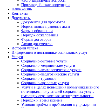
Часто задаваемые вопросы
Противодействие коррупции
Наша жизнь
Контакты
Документы
Документы для просмотра
Нормативные правовые акты
Формы обращений
Порядок обжалования
Формы договоров
Архив документов
Истории успеха
Информация о поставщике социальных услуг
Услуги
Социально-бытовые услуги
Социально-медицинские услуги
Социально-психологические услуги
Социально-педагогические услуги
Социально-трудовые
Социально-правовые услуги
Услуги в целях повышения коммуникативного
потенциала получателей социальных услуг,
имеющих ограничения жизнедеятельности.
Порядок и время приема
Условия приёма и пребывания в учреждении