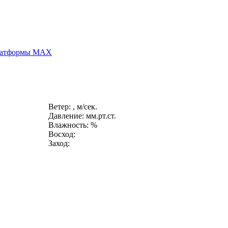
платформы MAX
Ветер: , м/сек.
Давление: мм.рт.ст.
Влажность: %
Восход:
Заход: