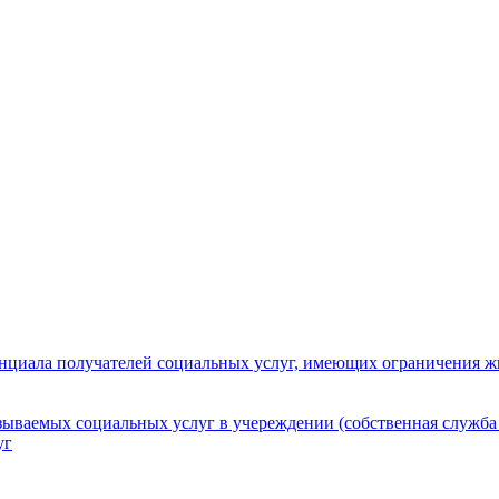
нциала получателей социальных услуг, имеющих ограничения ж
зываемых социальных услуг в учереждении (собственная служба
уг