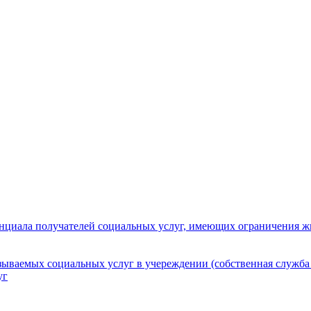
нциала получателей социальных услуг, имеющих ограничения ж
зываемых социальных услуг в учереждении (собственная служба
уг