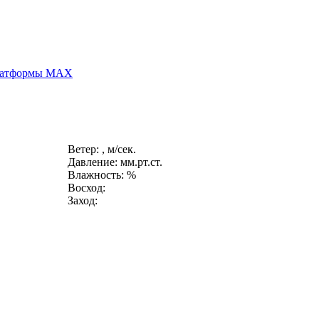
платформы MAX
Ветер: , м/сек.
Давление: мм.рт.ст.
Влажность: %
Восход:
Заход: