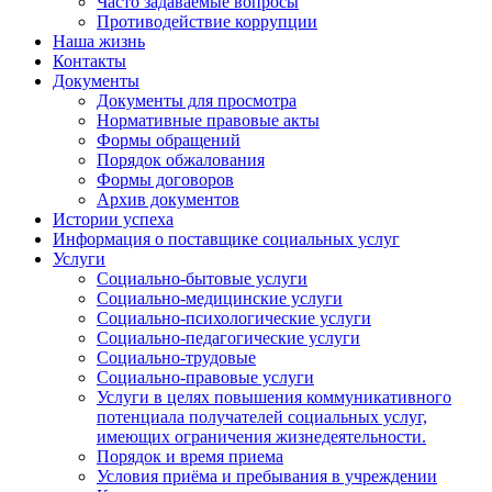
Часто задаваемые вопросы
Противодействие коррупции
Наша жизнь
Контакты
Документы
Документы для просмотра
Нормативные правовые акты
Формы обращений
Порядок обжалования
Формы договоров
Архив документов
Истории успеха
Информация о поставщике социальных услуг
Услуги
Социально-бытовые услуги
Социально-медицинские услуги
Социально-психологические услуги
Социально-педагогические услуги
Социально-трудовые
Социально-правовые услуги
Услуги в целях повышения коммуникативного
потенциала получателей социальных услуг,
имеющих ограничения жизнедеятельности.
Порядок и время приема
Условия приёма и пребывания в учреждении