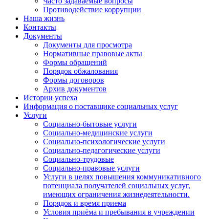
Часто задаваемые вопросы
Противодействие коррупции
Наша жизнь
Контакты
Документы
Документы для просмотра
Нормативные правовые акты
Формы обращений
Порядок обжалования
Формы договоров
Архив документов
Истории успеха
Информация о поставщике социальных услуг
Услуги
Социально-бытовые услуги
Социально-медицинские услуги
Социально-психологические услуги
Социально-педагогические услуги
Социально-трудовые
Социально-правовые услуги
Услуги в целях повышения коммуникативного
потенциала получателей социальных услуг,
имеющих ограничения жизнедеятельности.
Порядок и время приема
Условия приёма и пребывания в учреждении