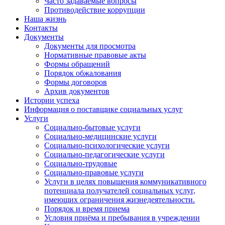
Часто задаваемые вопросы
Противодействие коррупции
Наша жизнь
Контакты
Документы
Документы для просмотра
Нормативные правовые акты
Формы обращений
Порядок обжалования
Формы договоров
Архив документов
Истории успеха
Информация о поставщике социальных услуг
Услуги
Социально-бытовые услуги
Социально-медицинские услуги
Социально-психологические услуги
Социально-педагогические услуги
Социально-трудовые
Социально-правовые услуги
Услуги в целях повышения коммуникативного
потенциала получателей социальных услуг,
имеющих ограничения жизнедеятельности.
Порядок и время приема
Условия приёма и пребывания в учреждении