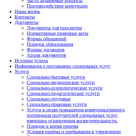
Часто задаваемые вопросы
Противодействие коррупции
Наша жизнь
Контакты
Документы
Документы для просмотра
Нормативные правовые акты
Формы обращений
Порядок обжалования
Формы договоров
Архив документов
Истории успеха
Информация о поставщике социальных услуг
Услуги
Социально-бытовые услуги
Социально-медицинские услуги
Социально-психологические услуги
Социально-педагогические услуги
Социально-трудовые
Социально-правовые услуги
Услуги в целях повышения коммуникативного
потенциала получателей социальных услуг,
имеющих ограничения жизнедеятельности.
Порядок и время приема
Условия приёма и пребывания в учреждении