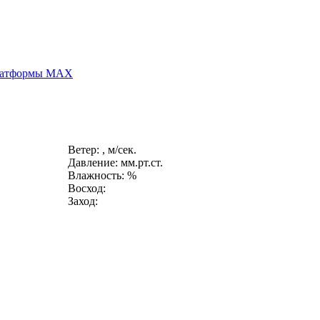
платформы MAX
Ветер: , м/сек.
Давление: мм.рт.ст.
Влажность: %
Восход:
Заход: