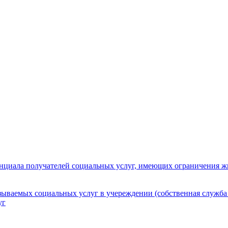
нциала получателей социальных услуг, имеющих ограничения ж
зываемых социальных услуг в учереждении (собственная служба
уг