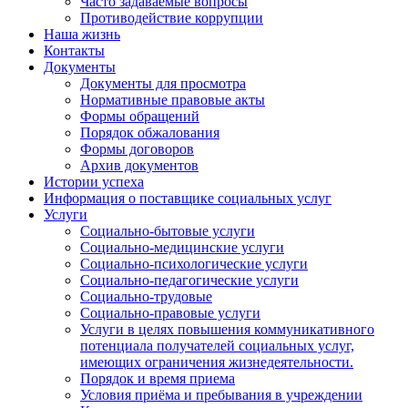
Часто задаваемые вопросы
Противодействие коррупции
Наша жизнь
Контакты
Документы
Документы для просмотра
Нормативные правовые акты
Формы обращений
Порядок обжалования
Формы договоров
Архив документов
Истории успеха
Информация о поставщике социальных услуг
Услуги
Социально-бытовые услуги
Социально-медицинские услуги
Социально-психологические услуги
Социально-педагогические услуги
Социально-трудовые
Социально-правовые услуги
Услуги в целях повышения коммуникативного
потенциала получателей социальных услуг,
имеющих ограничения жизнедеятельности.
Порядок и время приема
Условия приёма и пребывания в учреждении