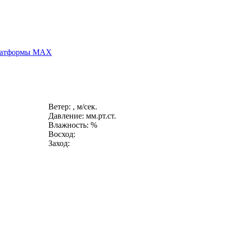
платформы MAX
Ветер: , м/сек.
Давление: мм.рт.ст.
Влажность: %
Восход:
Заход: