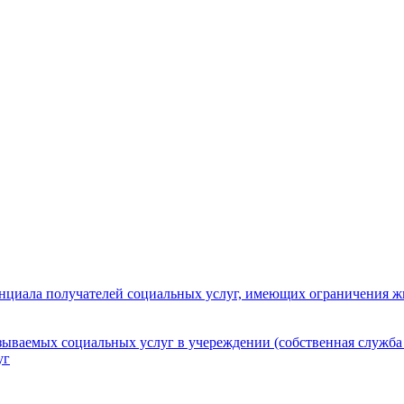
нциала получателей социальных услуг, имеющих ограничения ж
зываемых социальных услуг в учереждении (собственная служба
уг