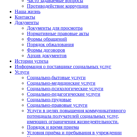
Часто задаваемые вопросы
Противодействие коррупции
Наша жизнь
Контакты
Документы
Документы для просмотра
Нормативные правовые акты
Формы обращений
Порядок обжалования
Формы договоров
Архив документов
Истории успеха
Информация о поставщике социальных услуг
Услуги
Социально-бытовые услуги
Социально-медицинские услуги
Социально-психологические услуги
Социально-педагогические услуги
Социально-трудовые
Социально-правовые услуги
Услуги в целях повышения коммуникативного
потенциала получателей социальных услуг,
имеющих ограничения жизнедеятельности.
Порядок и время приема
Условия приёма и пребывания в учреждении