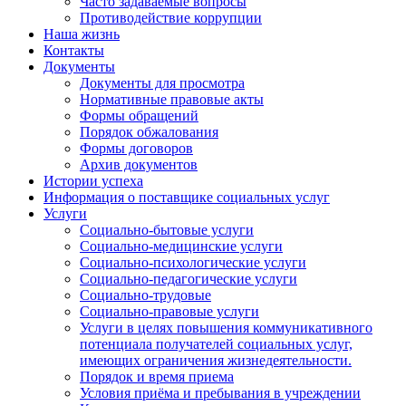
Часто задаваемые вопросы
Противодействие коррупции
Наша жизнь
Контакты
Документы
Документы для просмотра
Нормативные правовые акты
Формы обращений
Порядок обжалования
Формы договоров
Архив документов
Истории успеха
Информация о поставщике социальных услуг
Услуги
Социально-бытовые услуги
Социально-медицинские услуги
Социально-психологические услуги
Социально-педагогические услуги
Социально-трудовые
Социально-правовые услуги
Услуги в целях повышения коммуникативного
потенциала получателей социальных услуг,
имеющих ограничения жизнедеятельности.
Порядок и время приема
Условия приёма и пребывания в учреждении