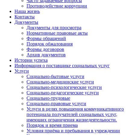
Часто задаваемые вопросы
Противодействие коррупции
Наша жизнь
Контакты
Документы
Документы для просмотра
Нормативные правовые акты
Формы обращений
Порядок обжалования
Формы договоров
Архив документов
Истории успеха
Информация о поставщике социальных услуг
Услуги
Социально-бытовые услуги
Социально-медицинские услуги
Социально-психологические услуги
Социально-педагогические услуги
Социально-трудовые
Социально-правовые услуги
Услуги в целях повышения коммуникативного
потенциала получателей социальных услуг,
имеющих ограничения жизнедеятельности.
Порядок и время приема
Условия приёма и пребывания в учреждении