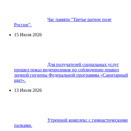
Час памяти "Третье ратное поле
России".
15 Июля 2026
Для получателей социальных услуг
прошел показ видеороликов по соблюдению правил
личной гигиены Федеральной программы «Санитарный
щит».
13 Июля 2026
Утренний комплекс с гимнастическими
палками.