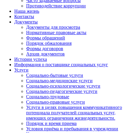
Часто задаваемые вопросы
Противодействие коррупции
Наша жизнь
Контакты
Документы
Документы для просмотра
Нормативные правовые акты
Формы обращений
Порядок обжалования
Формы договоров
Архив документов
Истории успеха
Информация о поставщике социальных услуг
Услуги
Социально-бытовые услуги
Социально-медицинские услуги
Социально-психологические услуги
Социально-педагогические услуги
Социально-трудовые
Социально-правовые услуги
Услуги в целях повышения коммуникативного
потенциала получателей социальных услуг,
имеющих ограничения жизнедеятельности.
Порядок и время приема
Условия приёма и пребывания в учреждении