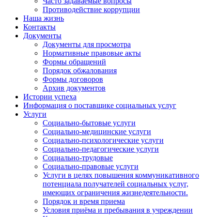
Часто задаваемые вопросы
Противодействие коррупции
Наша жизнь
Контакты
Документы
Документы для просмотра
Нормативные правовые акты
Формы обращений
Порядок обжалования
Формы договоров
Архив документов
Истории успеха
Информация о поставщике социальных услуг
Услуги
Социально-бытовые услуги
Социально-медицинские услуги
Социально-психологические услуги
Социально-педагогические услуги
Социально-трудовые
Социально-правовые услуги
Услуги в целях повышения коммуникативного
потенциала получателей социальных услуг,
имеющих ограничения жизнедеятельности.
Порядок и время приема
Условия приёма и пребывания в учреждении