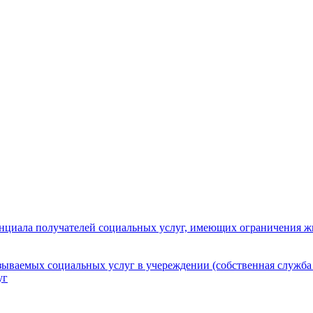
нциала получателей социальных услуг, имеющих ограничения ж
зываемых социальных услуг в учереждении (собственная служба
уг