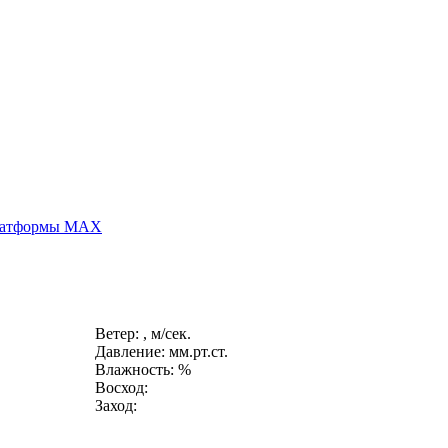
платформы MAX
Ветер: , м/сек.
Давление: мм.рт.ст.
Влажность: %
Восход:
Заход: