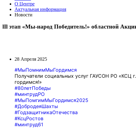
О Центре
Актуальная информация
Новости
lIl этап «Мы-народ Победитель!» областной Акц
28 Апреля 2025
#МыПомнимМыГордимся
Получатели социальных услуг ГАУСОН РО «КСЦ г.
гордимся!»
#80летПобеды
#минтрудРО
#МыПомгимМыГордимся2025
#ДобродеяШахты
#ГодзащитникаОтечества
#КсцРостов
#минтруд61