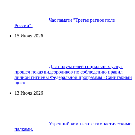
Час памяти "Третье ратное поле
России".
15 Июля 2026
Для получателей социальных услуг
прошел показ видеороликов по соблюдению правил
личной гигиены Федеральной программы «Санитарный
щит».
13 Июля 2026
Утренний комплекс с гимнастическими
палками.