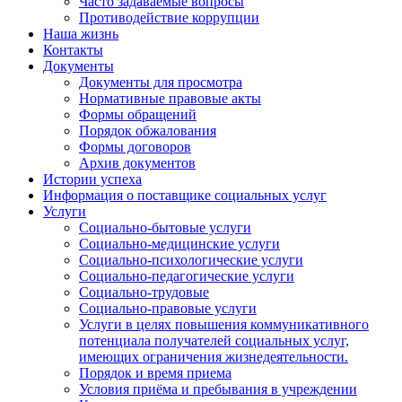
Часто задаваемые вопросы
Противодействие коррупции
Наша жизнь
Контакты
Документы
Документы для просмотра
Нормативные правовые акты
Формы обращений
Порядок обжалования
Формы договоров
Архив документов
Истории успеха
Информация о поставщике социальных услуг
Услуги
Социально-бытовые услуги
Социально-медицинские услуги
Социально-психологические услуги
Социально-педагогические услуги
Социально-трудовые
Социально-правовые услуги
Услуги в целях повышения коммуникативного
потенциала получателей социальных услуг,
имеющих ограничения жизнедеятельности.
Порядок и время приема
Условия приёма и пребывания в учреждении