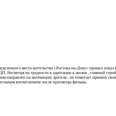
еленного места жительства г.Ростова-на-Дону» прошел показ 
ЦП. Несмотря на трудности в адаптации к жизни , главный геро
ьм направлен на мотивацию зрителя , он помогает принять свои
тельным впечатлением после просмотра фильма.