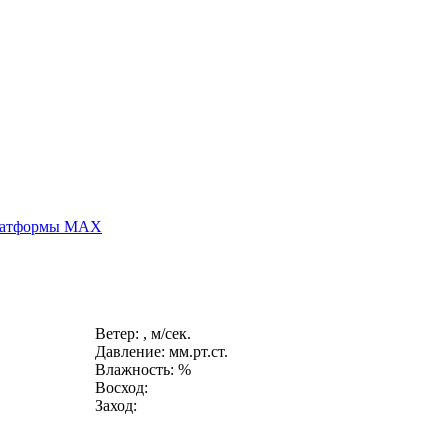
платформы MAX
Ветер: , м/сек.
Давление: мм.рт.ст.
Влажность: %
Восход:
Заход: