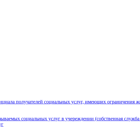
нциала получателей социальных услуг, имеющих ограничения ж
зываемых социальных услуг в учереждении (собственная служба
уг