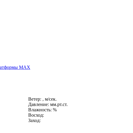
платформы MAX
Ветер: , м/сек.
Давление: мм.рт.ст.
Влажность: %
Восход:
Заход: