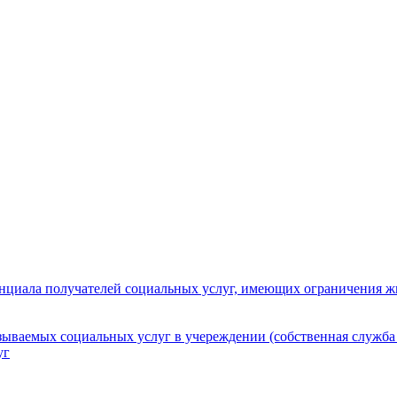
нциала получателей социальных услуг, имеющих ограничения ж
зываемых социальных услуг в учереждении (собственная служба
уг