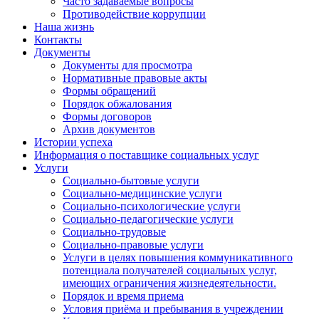
Часто задаваемые вопросы
Противодействие коррупции
Наша жизнь
Контакты
Документы
Документы для просмотра
Нормативные правовые акты
Формы обращений
Порядок обжалования
Формы договоров
Архив документов
Истории успеха
Информация о поставщике социальных услуг
Услуги
Социально-бытовые услуги
Социально-медицинские услуги
Социально-психологические услуги
Социально-педагогические услуги
Социально-трудовые
Социально-правовые услуги
Услуги в целях повышения коммуникативного
потенциала получателей социальных услуг,
имеющих ограничения жизнедеятельности.
Порядок и время приема
Условия приёма и пребывания в учреждении