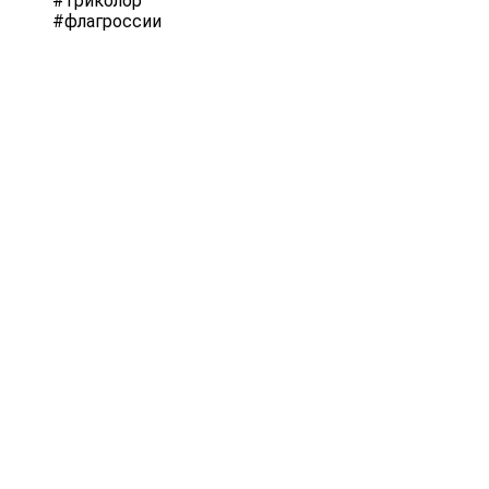
#триколор
#флагроссии