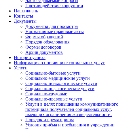
Часто задаваемые вопросы
Противодействие коррупции
Наша жизнь
Контакты
Документы
Документы для просмотра
Нормативные правовые акты
Формы обращений
Порядок обжалования
Формы договоров
Архив документов
Истории успеха
Информация о поставщике социальных услуг
Услуги
Социально-бытовые услуги
Социально-медицинские услуги
Социально-психологические услуги
Социально-педагогические услуги
Социально-трудовые
Социально-правовые услуги
Услуги в целях повышения коммуникативного
потенциала получателей социальных услуг,
имеющих ограничения жизнедеятельности.
Порядок и время приема
Условия приёма и пребывания в учреждении