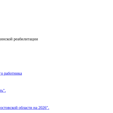
цинской реабилитации
о работника
ь".
стовской области на 2026".