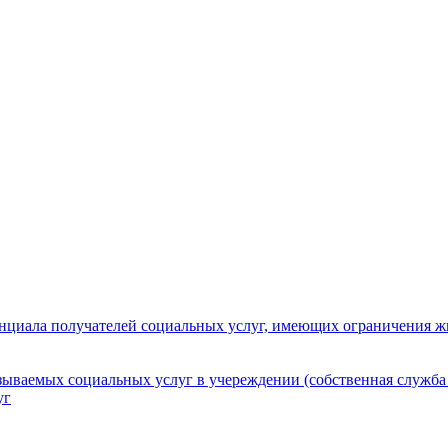
нциала получателей социальных услуг, имеющих ограничения ж
зываемых социальных услуг в учереждении (собственная служба
уг