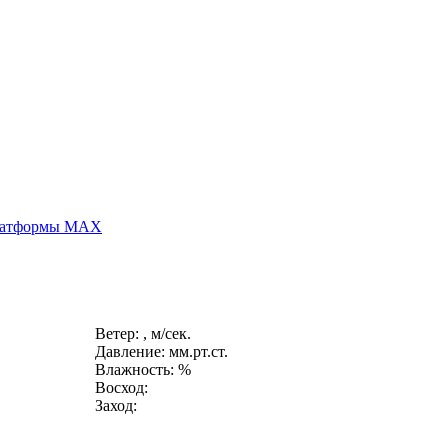
платформы MAX
Ветер: , м/сек.
Давление: мм.рт.ст.
Влажность: %
Восход:
Заход: