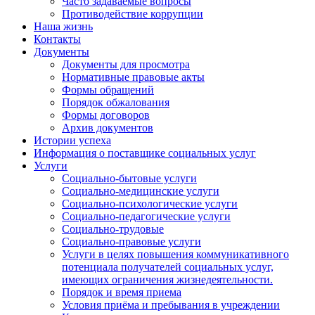
Часто задаваемые вопросы
Противодействие коррупции
Наша жизнь
Контакты
Документы
Документы для просмотра
Нормативные правовые акты
Формы обращений
Порядок обжалования
Формы договоров
Архив документов
Истории успеха
Информация о поставщике социальных услуг
Услуги
Социально-бытовые услуги
Социально-медицинские услуги
Социально-психологические услуги
Социально-педагогические услуги
Социально-трудовые
Социально-правовые услуги
Услуги в целях повышения коммуникативного
потенциала получателей социальных услуг,
имеющих ограничения жизнедеятельности.
Порядок и время приема
Условия приёма и пребывания в учреждении