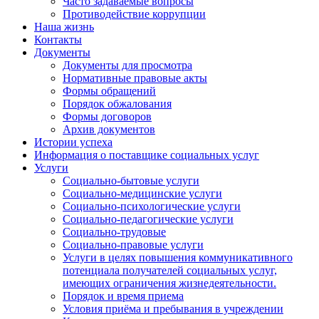
Часто задаваемые вопросы
Противодействие коррупции
Наша жизнь
Контакты
Документы
Документы для просмотра
Нормативные правовые акты
Формы обращений
Порядок обжалования
Формы договоров
Архив документов
Истории успеха
Информация о поставщике социальных услуг
Услуги
Социально-бытовые услуги
Социально-медицинские услуги
Социально-психологические услуги
Социально-педагогические услуги
Социально-трудовые
Социально-правовые услуги
Услуги в целях повышения коммуникативного
потенциала получателей социальных услуг,
имеющих ограничения жизнедеятельности.
Порядок и время приема
Условия приёма и пребывания в учреждении