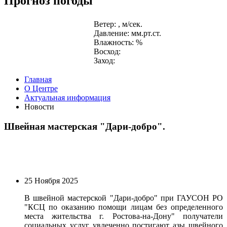
Прогноз погоды
Ветер: , м/сек.
Давление: мм.рт.ст.
Влажность: %
Восход:
Заход:
Главная
О Центре
Актуальная информация
Новости
Швейная мастерская "Дари-добро".
25 Ноября 2025
В швейной мастерской "Дари-добро" при ГАУСОН РО
"КСЦ по оказанию помощи лицам без определенного
места жительства г. Ростова-на-Дону" получатели
социальных услуг увлеченно постигают азы швейного