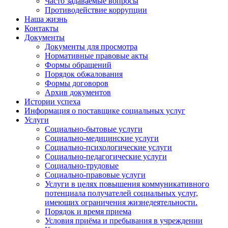
Часто задаваемые вопросы
Противодействие коррупции
Наша жизнь
Контакты
Документы
Документы для просмотра
Нормативные правовые акты
Формы обращений
Порядок обжалования
Формы договоров
Архив документов
Истории успеха
Информация о поставщике социальных услуг
Услуги
Социально-бытовые услуги
Социально-медицинские услуги
Социально-психологические услуги
Социально-педагогические услуги
Социально-трудовые
Социально-правовые услуги
Услуги в целях повышения коммуникативного
потенциала получателей социальных услуг,
имеющих ограничения жизнедеятельности.
Порядок и время приема
Условия приёма и пребывания в учреждении