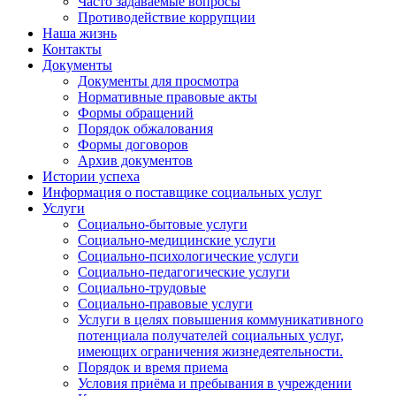
Часто задаваемые вопросы
Противодействие коррупции
Наша жизнь
Контакты
Документы
Документы для просмотра
Нормативные правовые акты
Формы обращений
Порядок обжалования
Формы договоров
Архив документов
Истории успеха
Информация о поставщике социальных услуг
Услуги
Социально-бытовые услуги
Социально-медицинские услуги
Социально-психологические услуги
Социально-педагогические услуги
Социально-трудовые
Социально-правовые услуги
Услуги в целях повышения коммуникативного
потенциала получателей социальных услуг,
имеющих ограничения жизнедеятельности.
Порядок и время приема
Условия приёма и пребывания в учреждении