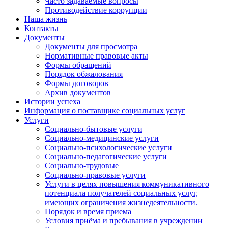
Часто задаваемые вопросы
Противодействие коррупции
Наша жизнь
Контакты
Документы
Документы для просмотра
Нормативные правовые акты
Формы обращений
Порядок обжалования
Формы договоров
Архив документов
Истории успеха
Информация о поставщике социальных услуг
Услуги
Социально-бытовые услуги
Социально-медицинские услуги
Социально-психологические услуги
Социально-педагогические услуги
Социально-трудовые
Социально-правовые услуги
Услуги в целях повышения коммуникативного
потенциала получателей социальных услуг,
имеющих ограничения жизнедеятельности.
Порядок и время приема
Условия приёма и пребывания в учреждении