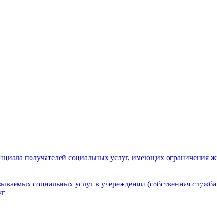
нциала получателей социальных услуг, имеющих ограничения ж
зываемых социальных услуг в учереждении (собственная служба
уг