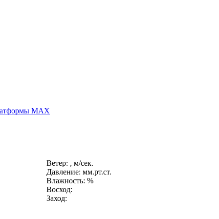
платформы MAX
Ветер: , м/сек.
Давление: мм.рт.ст.
Влажность: %
Восход:
Заход: