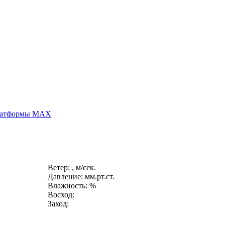
платформы MAX
Ветер: , м/сек.
Давление: мм.рт.ст.
Влажность: %
Восход:
Заход: