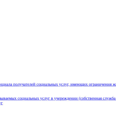
нциала получателей социальных услуг, имеющих ограничения ж
зываемых социальных услуг в учереждении (собственная служба
уг