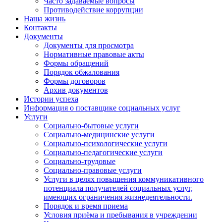
Часто задаваемые вопросы
Противодействие коррупции
Наша жизнь
Контакты
Документы
Документы для просмотра
Нормативные правовые акты
Формы обращений
Порядок обжалования
Формы договоров
Архив документов
Истории успеха
Информация о поставщике социальных услуг
Услуги
Социально-бытовые услуги
Социально-медицинские услуги
Социально-психологические услуги
Социально-педагогические услуги
Социально-трудовые
Социально-правовые услуги
Услуги в целях повышения коммуникативного
потенциала получателей социальных услуг,
имеющих ограничения жизнедеятельности.
Порядок и время приема
Условия приёма и пребывания в учреждении