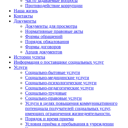
Часто задаваемые вопросы
Противодействие коррупции
Наша жизнь
Контакты
Документы
Документы для просмотра
Нормативные правовые акты
Формы обращений
Порядок обжалования
Формы договоров
Архив документов
Истории успеха
Информация о поставщике социальных услуг
Услуги
Социально-бытовые услуги
Социально-медицинские услуги
Социально-психологические услуги
Социально-педагогические услуги
Социально-трудовые
Социально-правовые услуги
Услуги в целях повышения коммуникативного
потенциала получателей социальных услуг,
имеющих ограничения жизнедеятельности.
Порядок и время приема
Условия приёма и пребывания в учреждении