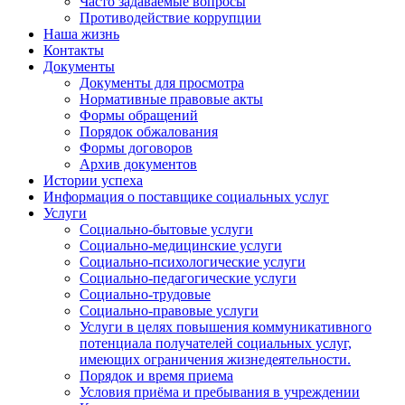
Часто задаваемые вопросы
Противодействие коррупции
Наша жизнь
Контакты
Документы
Документы для просмотра
Нормативные правовые акты
Формы обращений
Порядок обжалования
Формы договоров
Архив документов
Истории успеха
Информация о поставщике социальных услуг
Услуги
Социально-бытовые услуги
Социально-медицинские услуги
Социально-психологические услуги
Социально-педагогические услуги
Социально-трудовые
Социально-правовые услуги
Услуги в целях повышения коммуникативного
потенциала получателей социальных услуг,
имеющих ограничения жизнедеятельности.
Порядок и время приема
Условия приёма и пребывания в учреждении