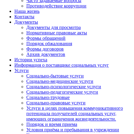
Часто задаваемые вопросы
Противодействие коррупции
Наша жизнь
Контакты
Документы
Документы для просмотра
Нормативные правовые акты
Формы обращений
Порядок обжалования
Формы договоров
Архив документов
Истории успеха
Информация о поставщике социальных услуг
Услуги
Социально-бытовые услуги
Социально-медицинские услуги
Социально-психологические услуги
Социально-педагогические услуги
Социально-трудовые
Социально-правовые услуги
Услуги в целях повышения коммуникативного
потенциала получателей социальных услуг,
имеющих ограничения жизнедеятельности.
Порядок и время приема
Условия приёма и пребывания в учреждении