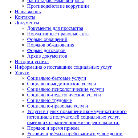
Часто задаваемые вопросы
Противодействие коррупции
Наша жизнь
Контакты
Документы
Документы для просмотра
Нормативные правовые акты
Формы обращений
Порядок обжалования
Формы договоров
Архив документов
Истории успеха
Информация о поставщике социальных услуг
Услуги
Социально-бытовые услуги
Социально-медицинские услуги
Социально-психологические услуги
Социально-педагогические услуги
Социально-трудовые
Социально-правовые услуги
Услуги в целях повышения коммуникативного
потенциала получателей социальных услуг,
имеющих ограничения жизнедеятельности.
Порядок и время приема
Условия приёма и пребывания в учреждении