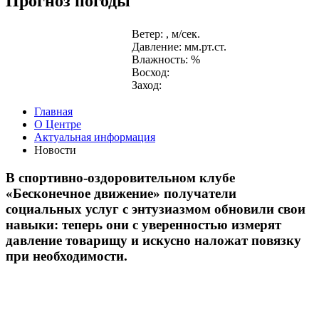
Прогноз погоды
Ветер: , м/сек.
Давление: мм.рт.ст.
Влажность: %
Восход:
Заход:
Главная
О Центре
Актуальная информация
Новости
В спортивно-оздоровительном клубе
«Бесконечное движение» получатели
социальных услуг с энтузиазмом обновили свои
навыки: теперь они с уверенностью измерят
давление товарищу и искусно наложат повязку
при необходимости.