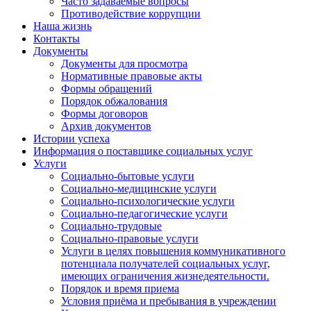
Часто задаваемые вопросы
Противодействие коррупции
Наша жизнь
Контакты
Документы
Документы для просмотра
Нормативные правовые акты
Формы обращений
Порядок обжалования
Формы договоров
Архив документов
Истории успеха
Информация о поставщике социальных услуг
Услуги
Социально-бытовые услуги
Социально-медицинские услуги
Социально-психологические услуги
Социально-педагогические услуги
Социально-трудовые
Социально-правовые услуги
Услуги в целях повышения коммуникативного
потенциала получателей социальных услуг,
имеющих ограничения жизнедеятельности.
Порядок и время приема
Условия приёма и пребывания в учреждении