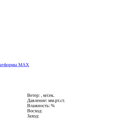
платформы MAX
Ветер: , м/сек.
Давление: мм.рт.ст.
Влажность: %
Восход:
Заход: