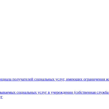
нциала получателей социальных услуг, имеющих ограничения ж
зываемых социальных услуг в учереждении (собственная служба
уг