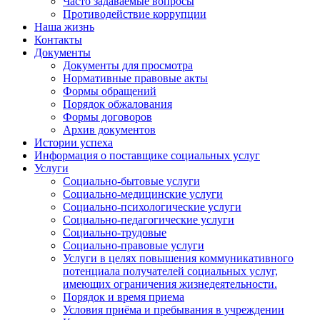
Часто задаваемые вопросы
Противодействие коррупции
Наша жизнь
Контакты
Документы
Документы для просмотра
Нормативные правовые акты
Формы обращений
Порядок обжалования
Формы договоров
Архив документов
Истории успеха
Информация о поставщике социальных услуг
Услуги
Социально-бытовые услуги
Социально-медицинские услуги
Социально-психологические услуги
Социально-педагогические услуги
Социально-трудовые
Социально-правовые услуги
Услуги в целях повышения коммуникативного
потенциала получателей социальных услуг,
имеющих ограничения жизнедеятельности.
Порядок и время приема
Условия приёма и пребывания в учреждении