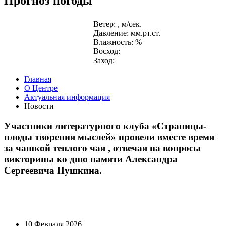
Прогноз погоды
Ветер: , м/сек.
Давление: мм.рт.ст.
Влажность: %
Восход:
Заход:
Главная
О Центре
Актуальная информация
Новости
Участники литературного клуба «Страницы-
плоды творения мыслей» провели вместе время
за чашкой теплого чая , отвечая на вопросы
викторины ко дню памяти Александра
Сергеевича Пушкина.
10 Февраля 2026