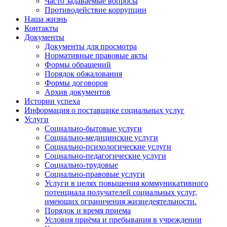
Часто задаваемые вопросы
Противодействие коррупции
Наша жизнь
Контакты
Документы
Документы для просмотра
Нормативные правовые акты
Формы обращений
Порядок обжалования
Формы договоров
Архив документов
Истории успеха
Информация о поставщике социальных услуг
Услуги
Социально-бытовые услуги
Социально-медицинские услуги
Социально-психологические услуги
Социально-педагогические услуги
Социально-трудовые
Социально-правовые услуги
Услуги в целях повышения коммуникативного
потенциала получателей социальных услуг,
имеющих ограничения жизнедеятельности.
Порядок и время приема
Условия приёма и пребывания в учреждении