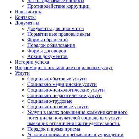
Часто задаваемые вопросы
Противодействие коррупции
Наша жизнь
Контакты
Документы
Документы для просмотра
Нормативные правовые акты
Формы обращений
Порядок обжалования
Формы договоров
Архив документов
Истории успеха
Информация о поставщике социальных услуг
Услуги
Социально-бытовые услуги
Социально-медицинские услуги
Социально-психологические услуги
Социально-педагогические услуги
Социально-трудовые
Социально-правовые услуги
Услуги в целях повышения коммуникативного
потенциала получателей социальных услуг,
имеющих ограничения жизнедеятельности.
Порядок и время приема
Условия приёма и пребывания в учреждении