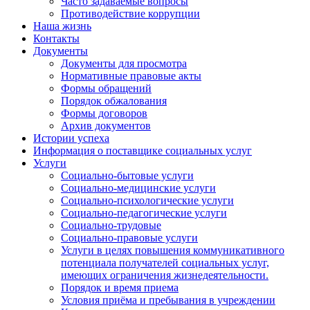
Часто задаваемые вопросы
Противодействие коррупции
Наша жизнь
Контакты
Документы
Документы для просмотра
Нормативные правовые акты
Формы обращений
Порядок обжалования
Формы договоров
Архив документов
Истории успеха
Информация о поставщике социальных услуг
Услуги
Социально-бытовые услуги
Социально-медицинские услуги
Социально-психологические услуги
Социально-педагогические услуги
Социально-трудовые
Социально-правовые услуги
Услуги в целях повышения коммуникативного
потенциала получателей социальных услуг,
имеющих ограничения жизнедеятельности.
Порядок и время приема
Условия приёма и пребывания в учреждении