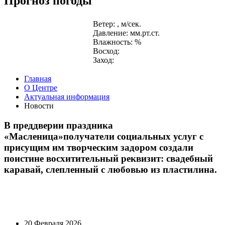
Прогноз погоды
Ветер: , м/сек.
Давление: мм.рт.ст.
Влажность: %
Восход:
Заход:
Главная
О Центре
Актуальная информация
Новости
В преддверии праздника
«Масленица»получатели социальных услуг с
присущим им творческим задором создали
поистине восхитительный реквизит: cвадебный
каравай, слепленный с любовью из пластилина.
20 Февраля 2026