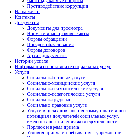
Часто задаваемые вопросы
Противодействие коррупции
Наша жизнь
Контакты
Документы
Документы для просмотра
Нормативные правовые акты
Формы обращений
Порядок обжалования
Формы договоров
Архив документов
Истории успеха
Информация о поставщике социальных услуг
Услуги
Социально-бытовые услуги
Социально-медицинские услуги
Социально-психологические услуги
Социально-педагогические услуги
Социально-трудовые
Социально-правовые услуги
Услуги в целях повышения коммуникативного
потенциала получателей социальных услуг,
имеющих ограничения жизнедеятельности.
Порядок и время приема
Условия приёма и пребывания в учреждении