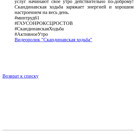
услуг начинают свое утро действительно по-доброму!
Скандинавская ходьба заряжает энергией и хорошим
настроением на весь день.
#минтруд61
#ГАУСОНРОКСЦРОСТОВ
#СкандинавскаяХодьба
#АктивноеУтро
Видеоролик "Скандинавская ходьба"
Возврат к списку