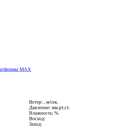
платформы MAX
Ветер: , м/сек.
Давление: мм.рт.ст.
Влажность: %
Восход:
Заход: