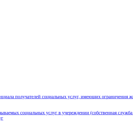
нциала получателей социальных услуг, имеющих ограничения ж
зываемых социальных услуг в учереждении (собственная служба
уг