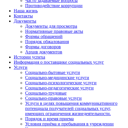
Часто задаваемые вопросы
Противодействие коррупции
Наша жизнь
Контакты
Документы
Документы для просмотра
Нормативные правовые акты
Формы обращений
Порядок обжалования
Формы договоров
Архив документов
Истории успеха
Информация о поставщике социальных услуг
Услуги
Социально-бытовые услуги
Социально-медицинские услуги
Социально-психологические услуги
Социально-педагогические услуги
Социально-трудовые
Социально-правовые услуги
Услуги в целях повышения коммуникативного
потенциала получателей социальных услуг,
имеющих ограничения жизнедеятельности.
Порядок и время приема
Условия приёма и пребывания в учреждении