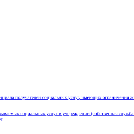
нциала получателей социальных услуг, имеющих ограничения ж
зываемых социальных услуг в учереждении (собственная служба
уг