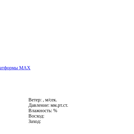
платформы MAX
Ветер: , м/сек.
Давление: мм.рт.ст.
Влажность: %
Восход:
Заход: