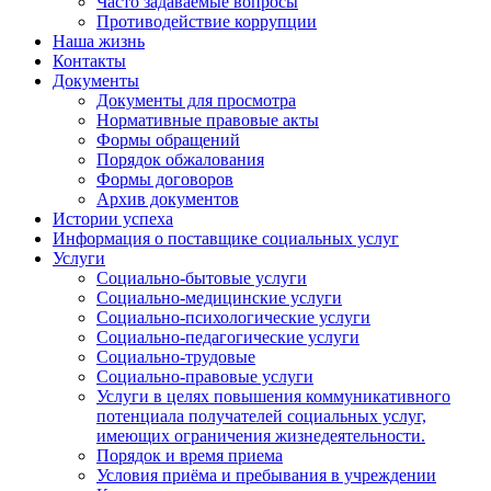
Часто задаваемые вопросы
Противодействие коррупции
Наша жизнь
Контакты
Документы
Документы для просмотра
Нормативные правовые акты
Формы обращений
Порядок обжалования
Формы договоров
Архив документов
Истории успеха
Информация о поставщике социальных услуг
Услуги
Социально-бытовые услуги
Социально-медицинские услуги
Социально-психологические услуги
Социально-педагогические услуги
Социально-трудовые
Социально-правовые услуги
Услуги в целях повышения коммуникативного
потенциала получателей социальных услуг,
имеющих ограничения жизнедеятельности.
Порядок и время приема
Условия приёма и пребывания в учреждении